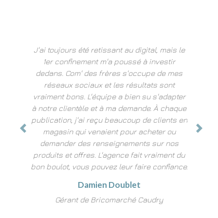
ours été retissant au digital, mais le
Marius et Charly avaient
onfinement m'a poussé à investir
site web, il y a quelques 
 Com' des frères s'occupe de mes
était vraiment top : riche 
ux sociaux et les résultats sont
design, un bon référencem
 bons. L'équipe a bien su s'adapter
n'avais pas beaucoup de 
lientèle et à ma demande. À chaque
m'a donc suggéré de fai
on, j'ai reçu beaucoup de clients en
digital. Je peux vous dire 
in qui venaient pour acheter ou
absolument pas ! L'équipe
er des renseignements sur nos
mis en place ma stratég
et offres. L'agence fait vraiment du
maintenant je génère plu
t, vous pouvez leur faire confiance.
par mois. Que demand
Damien Doublet
Fabien Catt
rant de Bricomarché Caudry
Gérant Pergo e