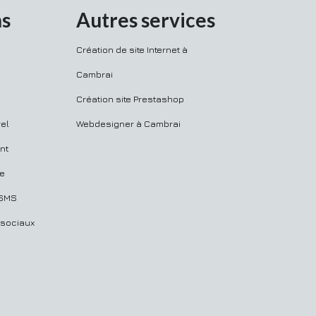
ns
Autres services
Création de site Internet à
Cambrai
Création site Prestashop
el
Webdesigner à Cambrai
nt
ue
 SMS
 sociaux