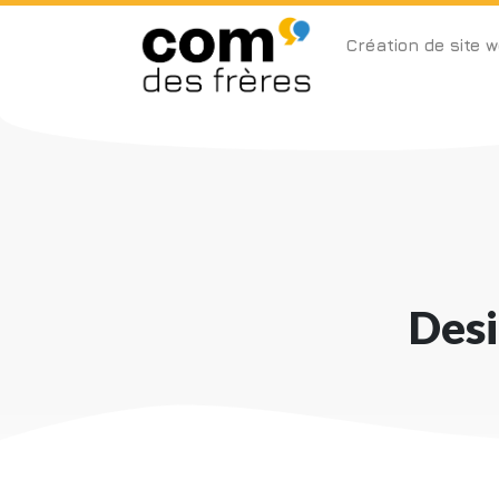
Création de site 
Desi