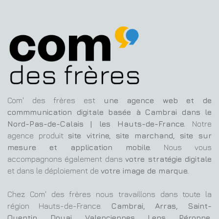
Com' des frères est
une agence web et de
commmunication digitale basée à Cambrai dans le
Nord-Pas-de-Calais | les Hauts-de-France.
Notre
agence produit
site vitrine, site marchand, site sur
mesure et application mobile.
Nous vous
accompagnons également dans
votre stratégie digitale
et dans le déploiement de
votre image de marque.
Chez Com' des frères nous travaillons dans toute la
région Hauts-de-France.
Cambrai, Arras, Saint-
Quentin, Douai, Valenciennes, Lens, Péronne,