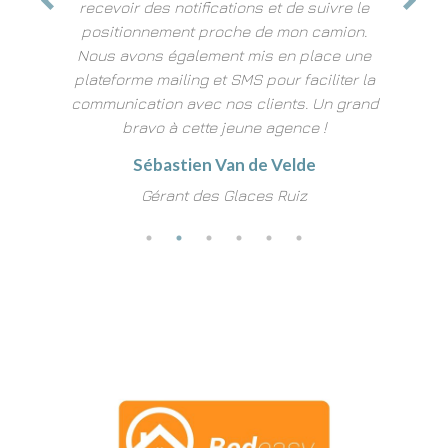
recevoir des notifications et de suivre le
maga
aces sur
positionnement proche de mon camion.
deman
x !
Nous avons également mis en place une
produits
plateforme mailing et SMS pour faciliter la
bon boul
communication avec nos clients. Un grand
Déco
bravo à cette jeune agence !
G
Sébastien Van de Velde
Gérant des Glaces Ruiz