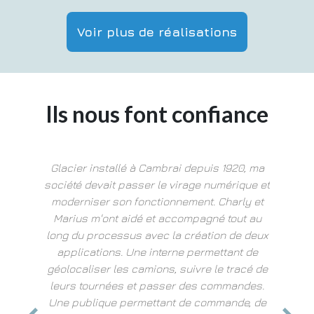
Voir plus de réalisations
Ils nous font confiance
Glacier installé à Cambrai depuis 1920, ma
société devait passer le virage numérique et
moderniser son fonctionnement. Charly et
J'ai tou
Marius m'ont aidé et accompagné tout au
1er c
 salons
long du processus avec la création de deux
dedans
ombre de
applications. Une interne permettant de
rése
Com' des
géolocaliser les camions, suivre le tracé de
vraimen
te il y a
leurs tournées et passer des commandes.
à notre 
'équipe
Une publique permettant de commande, de
publicat
en place