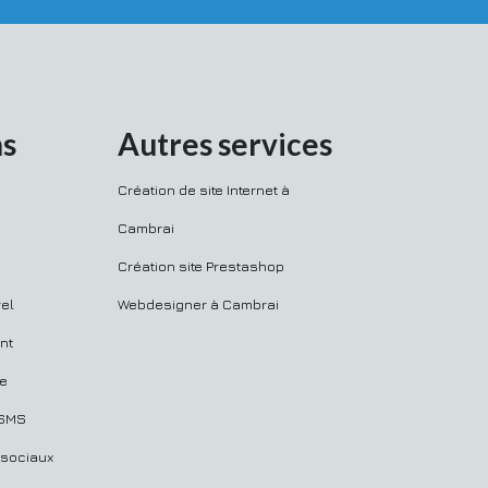
ns
Autres services
Création de site Internet à
Cambrai
Création site Prestashop
el
Webdesigner à Cambrai
nt
ue
 SMS
 sociaux