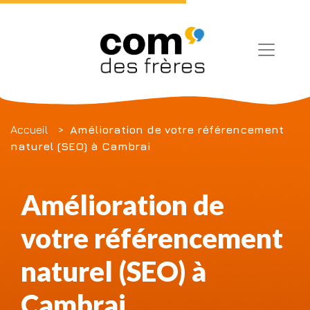
Accueil
Amélioration de votre référencement
naturel (SEO) à Cambrai
Amélioration de
votre référencement
naturel (SEO) à
Cambrai