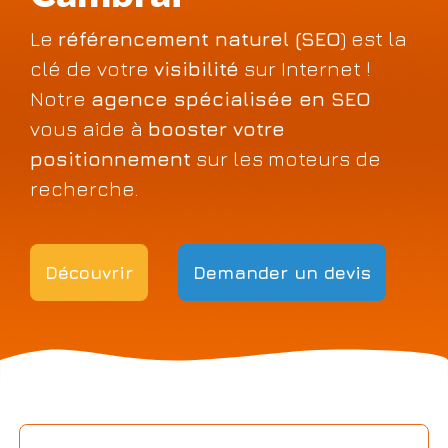
Le
référencement naturel (SEO
) est la
clé de votre
visibilité
sur Internet !
Notre
agence spécialisée en SEO
vous aide à
booster votre
positionnement
sur les moteurs de
recherche.
Découvrir
Demander un devis